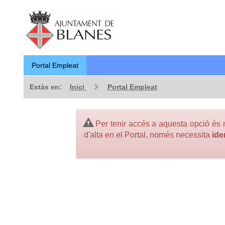
Portal Empleat
Estàs en:
Inici
Portal Empleat
Per tenir accés a aquesta opció és n
d'alta en el Portal, només necessita
ide