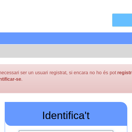
ecessari ser un usuari registrat, si encara no ho és pot
regist
ntificar-se
.
Identifica't