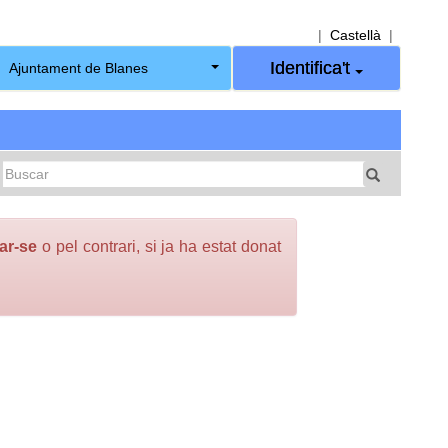
|
Castellà
|
Identifica't
Ajuntament de Blanes
rar-se
o pel contrari, si ja ha estat donat