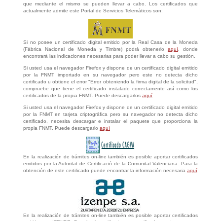
que mediante el mismo se pueden llevar a cabo. Los certificados que
actualmente admite este Portal de Servicios Telemáticos son:
Si no posee un certificado digital emitido por la Real Casa de la Moneda
(Fábrica Nacional de Moneda y Timbre) podrá obtenerlo
aquí
, donde
encontrará las indicaciones necesarias para poder llevar a cabo su gestión.
Si usted usa el navegador Firefox y dispone de un certificado digital emitido
por la FNMT importado en su navegador pero este no detecta dicho
certificado u obtiene el error "Error obteniendo la firma digital de la solicitud",
compruebe que tiene el certificado instalado correctamente así como los
certificados de la propia FNMT. Puede descargarlos
aquí
Si usted usa el navegador Firefox y dispone de un certificado digital emitido
por la FNMT en tarjeta criptográfica pero su navegador no detecta dicho
certificado, necesita descargar e instalar el paquete que proporciona la
propia FNMT. Puede descargarlo
aquí
En la realización de trámites on-line también es posible aportar certificados
emitidos por la Autoritat de Certificació de la Comunitat Valenciana. Para la
obtención de este certificado puede encontrar la información necesaria
aquí
En la realización de trámites on-line también es posible aportar certificados