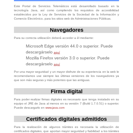
Este Portal de Servicios Telemáticos está desarrollado basado en la
tecnología Java, así como cumpliendo los requisitos de accesibilidad
establecidos por la Ley de Servicios de la Sociedad de la Información y
Comercio Electrónico, para los sitios web de Administraciones Públicas.
Navegadores
Para su correcta utilización deberá acceder a él mediante:
Microsoft Edge versión 44.0 o superior. Puede
descargárselo
aquí
Mozilla Firefox versión 3.0 o superior. Puede
descargárselo
aquí
Por una mayor seguridad y un mayor disfrute de su experiencia en la web le
recomendamos use siempre las últimas versiones de los navegadores ya
que son más seguras y más potentes que las antiguas.
Firma digital
Para poder realizar firmas digitales es necesario que tenga instalado en su
equipo el JRE de Java al menos en su versión 7 (Build 1.7.0.51) o superior.
Puede descargarlo en
www.java.com
Certificados digitales admitidos
Para la realización de algunos trámites es necesaria la utilización de
certificados digitales, que aportan mayor seguridad y fiabilidad a los trámites