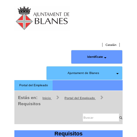
|
|
Catalán
Identifícate
Ajuntament de Blanes
Portal del Empleado
Estás en:
Inicio
Portal del Empleado
Requisitos
Requisitos