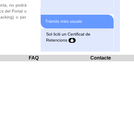
ferta, no podrà
cs del Portal o
hacking) o per
Tràmits més usuals
Sol·liciti un Certificat de
Retencions
FAQ
Contacte