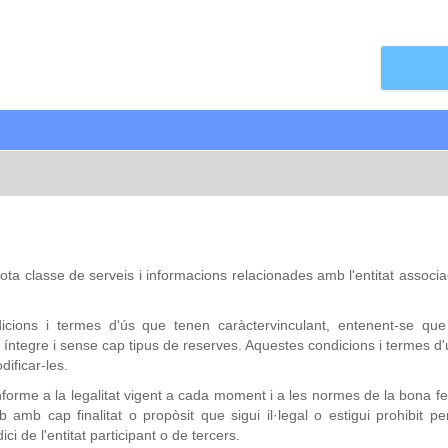
 tota classe de serveis i informacions relacionades amb l'entitat assoc
dicions i termes d'ús que tenen caràctervinculant, entenent-se que
íntegre i sense cap tipus de reserves. Aquestes condicions i termes d'
dificar-les.
nforme a la legalitat vigent a cada moment i a les normes de la bona fe,
mb cap finalitat o propòsit que sigui il·legal o estigui prohibit pe
i de l'entitat participant o de tercers.