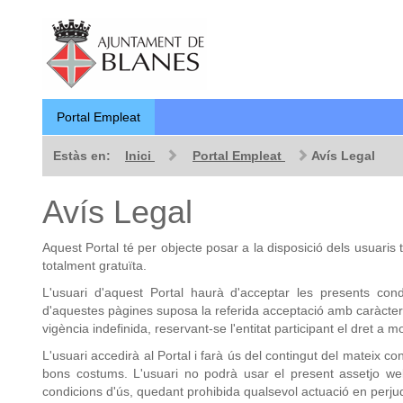
Portal Empleat
Estàs en:
Inici
Portal Empleat
Avís Legal
Avís Legal
Aquest Portal té per objecte posar a la disposició dels usuaris
totalment gratuïta.
L'usuari d'aquest Portal haurà d'acceptar les presents con
d'aquestes pàgines suposa la referida acceptació amb caràcter 
vigència indefinida, reservant-se l'entitat participant el dret a mo
L'usuari accedirà al Portal i farà ús del contingut del mateix co
bons costums. L'usuari no podrà usar el present assetjo web a
condicions d'ús, quedant prohibida qualsevol actuació en perjudic