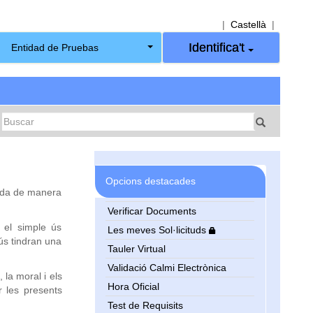
|
Castellà
|
Identifica't
Entidad de Pruebas
Opcions destacades
iada de manera
Verificar Documents
 el simple ús
Les meves Sol·licituds
ús tindran una
Tauler Virtual
Validació Calmi Electrònica
 la moral i els
Hora Oficial
r les presents
Test de Requisits